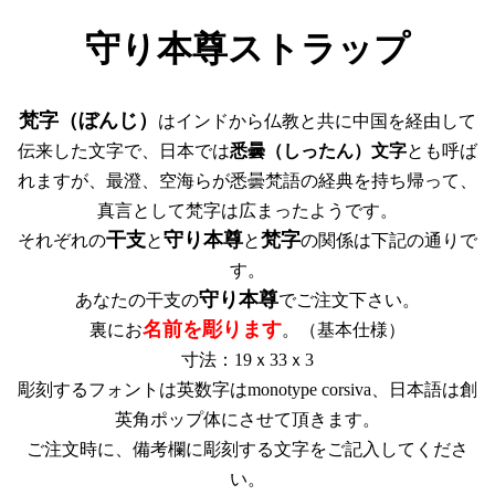
守り本尊ストラップ
梵字（ぼんじ）
はインドから仏教と共に中国を経由して
伝来した文字で、日本では
悉曇（しったん）文字
とも呼ば
れますが、最澄、空海らが
悉曇梵語の経典を持ち帰って、
真言として梵字は広まったようです。
干支
守り本尊
梵字
それぞれの
と
と
の関係は下記の通りで
す。
守り本尊
あなたの干支の
でご注文下さい。
名前を彫ります
裏にお
。（基本仕様）
寸法：19ｘ33ｘ3
彫刻するフォントは英数字はmonotype corsiva、日本語は創
英角ポップ体にさせて頂きます。
ご注文時に、備考欄に彫刻する文字をご記入してくださ
い。