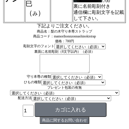
\700
巳
裏に名前彫刻付き
（
）
通信欄に彫刻文字を記載
み
して下さい。
下記よりご注文ください。
商品名：梨の木守り本尊ストラップ
商品コード：mamorihonnzonnashinokistrap
価格：700円
彫刻文字のフォント
裏面に名前彫刻（8文字以内）（必須）
守り本尊の種類
ひもの種類
プレゼント包装の有無
配送方法