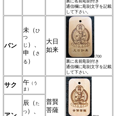
裏に名前彫刻付き
通信欄に彫刻文字を記載
して下さい。
未（
ひ
つ
大日
）、
バン
じ
如来
申（
さ
\700
）
る
裏に名前彫刻付き
通信欄に彫刻文字を記載
して下さい。
午
（う
サク
ま）
普賢
辰（
た
菩薩
）、
つ
アン