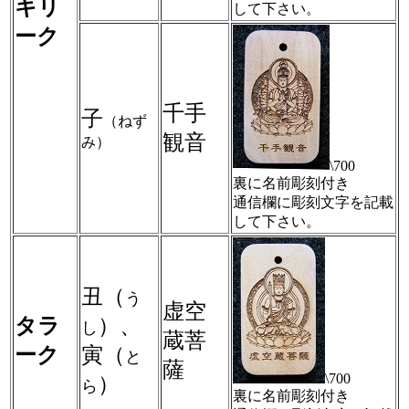
キリ
して下さい。
ーク
千手
子
（ねず
観音
み）
\700
裏に名前彫刻付き
通信欄に彫刻文字を記載
して下さい。
丑（
う
虚空
タラ
）、
し
蔵菩
ーク
寅（
と
薩
\700
）
ら
裏に名前彫刻付き