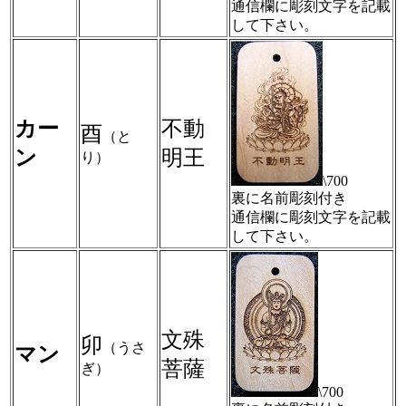
通信欄に彫刻文字を記載
して下さい。
カー
不動
酉
（と
ン
明王
り）
\700
裏に名前彫刻付き
通信欄に彫刻文字を記載
して下さい。
文殊
卯
（うさ
マン
菩薩
ぎ）
\700