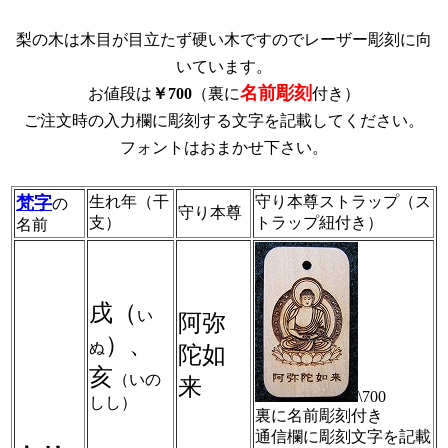
梨の木は木目が目立たず硬い木ですのでレーザー彫刻に向
いています。
名前彫刻
お値段は
￥700
（裏に
付き）
ご注文時の入力欄に彫刻する文字を記載してください。
フォントはおまかせ下さい。
梵字
生れ年（干
守り本尊ストラップ（ス
の
守り本尊
支）
トラップ紐付き）
名前
戌（
い
阿弥
）、
ぬ
陀如
亥
（いの
来
\700
しし）
裏に名前彫刻付き
通信欄に彫刻文字を記載