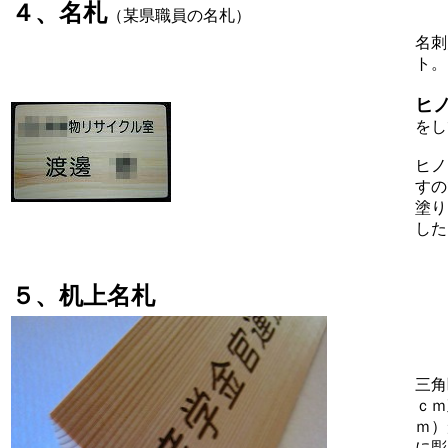
４、名札
（某県職員の名札）
名刺
ト。
ヒ
をし
ヒノ
すの
塗り
した
５、机上名札
三角
ｃｍ
ｍ）
に彫