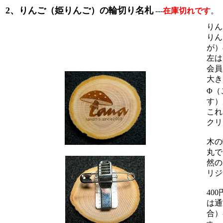
2、りんご（姫りんご）の輪切り名札
---
在庫切れです
。
りん
りん
が）
左は
会員
大き
Φ（
す）
これ
クリ
木の
丸で
然の
リジ
40
は通
合）