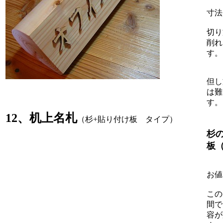
寸法
切り
削れ
す。
但し
は難
す。
12、机上名札
（杉+貼り付け板 タイプ）
杉
板
お値
この
間で
容が