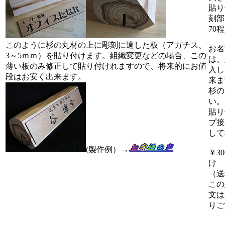
貼り
刻部
70
このように杉の丸材の上に彫刻に適した板（アガチス、
お名
3～5ｍｍ）を貼り付けます。組織変更などの場合、この
は、
薄い板のみ修正して貼り付けれますので、将来的にお値
入し
段はお安く出来ます。
来ま
杉の
い。
貼り
プ接
して
(製作例）→
￥3
け
（送
この
文は
りご