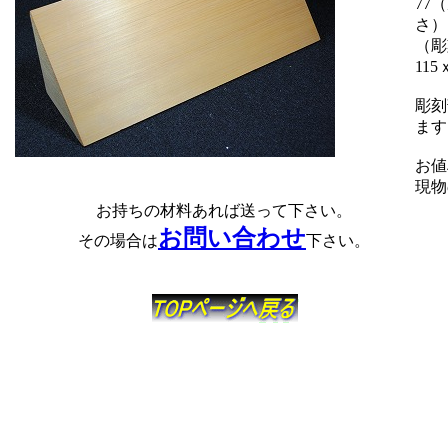
77
さ）
（彫
115
彫刻
ます
お値
現物
お持ちの材料あれば送って下さい。
お問い合わせ
その場合は
下さい。