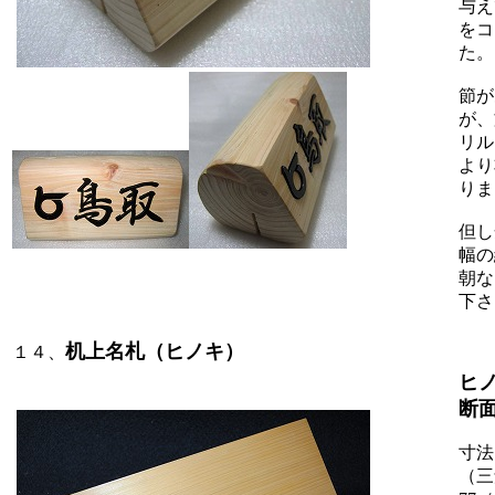
与え
をコ
た。
節が
が、
リル
より
りま
但し
幅の
朝な
下さ
机上名札（ヒノキ）
１４、
ヒ
断
寸法
（三