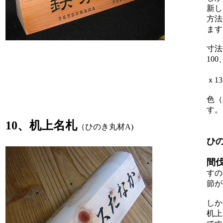
新し
方法
ます
寸法
10
彫
ｘ13
色（
す。
10、机上名札
（ひのき丸材A)
ひ
間
すの
節が
しか
机上