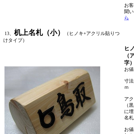
お客
聞い
ら
机上名札（小）
13、
（ヒノキ+アクリル貼りつ
けタイプ）
ヒ
（
字
お値
寸法
ｍ
アク
（黒
に埋
名札
お値