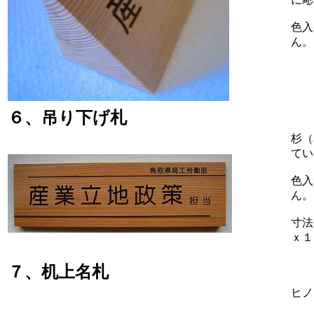
色入
ん。
６、吊り下げ札
杉（
てい
色入
ん。
寸法
ｘ１
７、机上名札
ヒノ