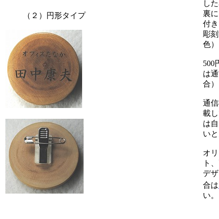
した
裏に
（２）円形タイプ
付
彫刻
色）
50
は通
合）
通信
載し
は自
いと
オリ
ト、
デザ
合は
い