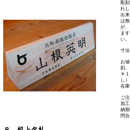
彫刻
れし
出来
は無
が、
ます
い。
寸法
お値
刻、
￥１
し）
在庫
ご注
加工
納期
問合
８、机上名札