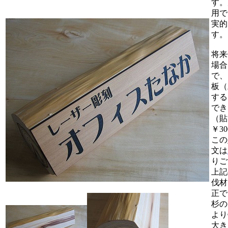
す。
用で
実的
す。
将来
場合
で、
板（
する
でき
（貼
￥3
この
文は
りご
上記
伐材
正で
杉の
より
大き