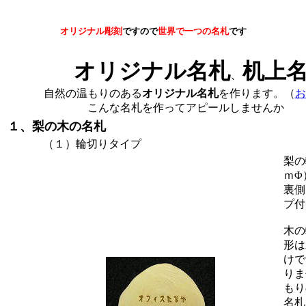
オリジナル彫刻
ですので
世界で一つの名札
です
オリジナル名札
机上
、
自然の温もりのある
オリジナル名札
を作ります。（
お
こんな名札を作ってアピールしません
１、梨の木の名札
（１）輪切りタイプ
梨の
ｍΦ
裏側
プ付
木の
形は
けで
りま
もり
名札