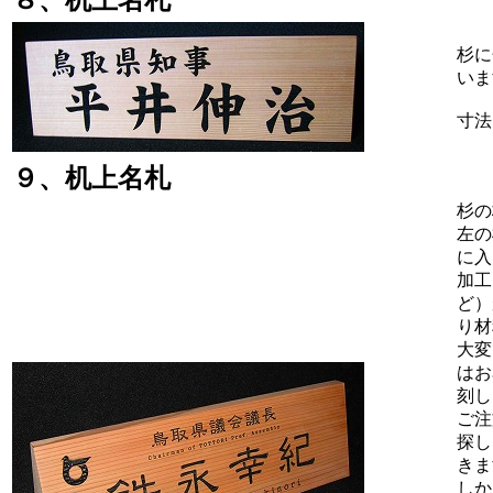
杉に
いま
寸法
９、机上名札
杉の
左の
に入
加工
ど）
り材
大変
はお
刻し
ご注
探し
きま
しか