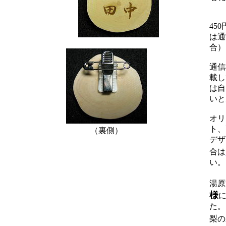
45
は通
合）
通信
載し
は自
いと
オリ
ト、
（裏側）
デザ
合は
い
湯
様
た。
梨の