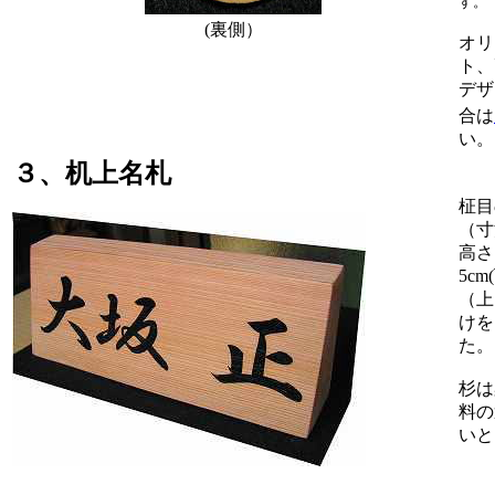
す。
(裏側）
オリ
ト、
デザ
合は
い
３、机上名札
柾目
（寸
高さ
5c
（上
けを
た。
杉は
料の
いと