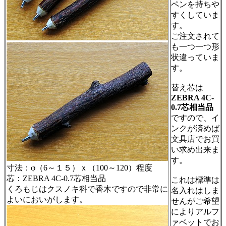
ペンを持ちや
すくしていま
す。
ご注文されて
も一つ一つ形
状違っていま
す。
替え芯は
ZEBRA 4C-
0.7芯相当品
ですので、イ
ンクが済めば
文具店でお買
い求め出来ま
す。
寸法：φ（6～１５）ｘ（100～120）程度
芯：ZEBRA 4C-0.7芯相当品
これは標準は
くろもじはクスノキ科で香木ですので非常に
名入れはしま
よいにおいがします。
せんがご希望
によりアルフ
ァベットでお