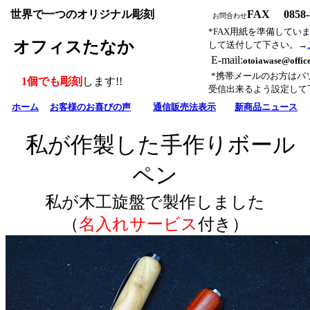
世界で一つのオリジナル彫刻
FAX 0858-8
お問合わせ
*FAX用紙を準備してい
オフィスたなか
して送付して下さい。→
E-mail:
otoiawase@offic
*携帯メールのお方はパ
1個でも彫刻
します!!
受信出来るよう設定して
ホーム
お客様のお喜びの声
通信販売法表示
新商品ニュース
私が作製した手作りボール
ペン
私が木工旋盤で製作しました
（
名入れサービス
付き
）