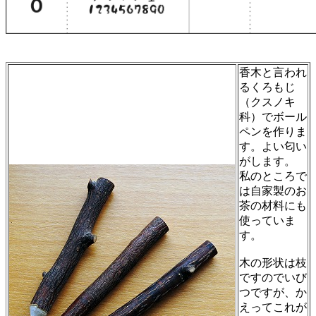
香木と言われ
るくろもじ
（クスノキ
科）でボール
ペンを作りま
す。よい匂い
がします。
私のところで
は自家製のお
茶の材料にも
使っていま
す。
木の形状は枝
ですのでいび
つですが、か
えってこれが