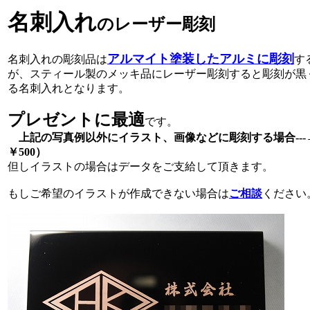
名刺入れ
のレーザー彫刻
アルマイト塗装したアルミに彫刻
名刺入れの彫刻品は
す
が、スティール製のメッキ品にレーザー彫刻すると彫刻が黒
る名刺入れとなります。
プレゼントに最適
です。
上記の写真例以外にイラスト、画像などに彫刻する場合---
￥500）
但しイラストの場合はデータをご支給して頂きます。
もしご希望のイラストが作成できない場合は
ご相談
ください