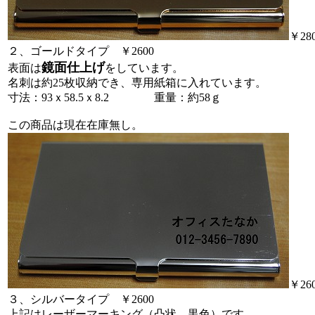
￥28
２、ゴールドタイプ ￥2600
鏡面仕上げ
表面は
をしています。
名刺は約25枚収納でき、専用紙箱に入れています。
寸法：93ｘ58.5ｘ8.2 重量：約58ｇ
この商品は現在在庫無し。
￥26
３、シルバータイプ ￥2600
上記はレーザーマーキング（凸状、黒色）です。