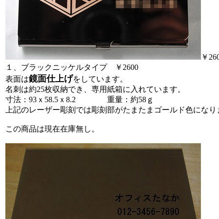
￥26
１、ブラックニッケルタイプ ￥2600
鏡面仕上げ
表面は
をしています。
名刺は約25枚収納でき、専用紙箱に入れています。
寸法：93ｘ58.5ｘ8.2 重量：約58ｇ
上記のレーザー彫刻では彫刻部がたまたまゴールド色になり
この商品は現在在庫無し。